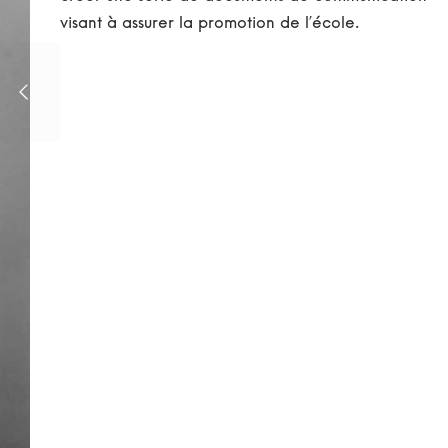
créer une serie de documents de communication
visant à assurer la promotion de l’école.