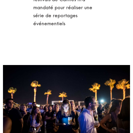
festivals de Cannes m’a
mandaté pour réaliser une
série de reportages
événementiels